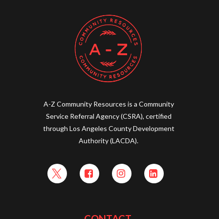
A-Z Community Resources is a Community
Service Referral Agency (CSRA), certified
through Los Angeles County Development
Authority (LACDA).
CONTACT