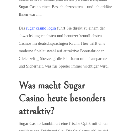
Sugar Casino einen Besuch abzustatten – und ich erkläre
Ihnen warum.
Das
sugar casino login
führt Sie direkt zu einem der
abwechslungsreichsten und benutzerfreundlichsten
Casinos im deutschsprachigen Raum. Hier trifft eine
moderne Spielauswahl auf attraktive Bonusaktionen.
Gleichzeitig überzeugt die Plattform mit Transparenz
und Sicherheit, was für Spieler immer wichtiger wird.
Was macht Sugar
Casino heute besonders
attraktiv?
Sugar Casino kombiniert eine frische Optik mit einem