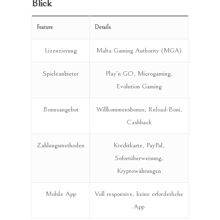
Blick
Feature
Details
Lizenzierung
Malta Gaming Authority (MGA)
Spieleanbieter
Play’n GO, Microgaming,
Evolution Gaming
Bonusangebot
Willkommensbonus, Reload-Boni,
Cashback
Zahlungsmethoden
Kreditkarte, PayPal,
Sofortüberweisung,
Kryptowährungen
Mobile App
Voll responsive, keine erforderliche
App