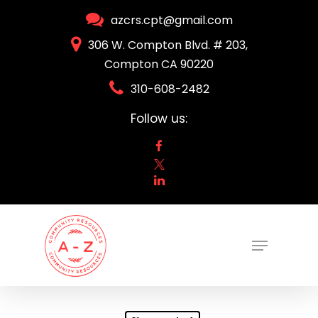
Skip
azcrs.cpt@gmail.com
to
306 W. Compton Blvd. # 203,
Close
main
Compton CA 90220
Menu
content
310-608-2482
Follow us:
Menu