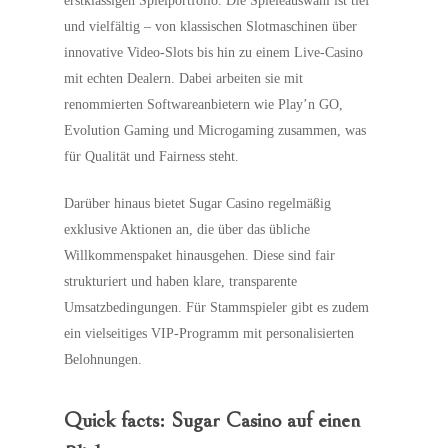
erstklassigen Spielportfolio. Die Spieleauswahl ist tief
und vielfältig – von klassischen Slotmaschinen über
innovative Video-Slots bis hin zu einem Live-Casino
mit echten Dealern. Dabei arbeiten sie mit
renommierten Softwareanbietern wie Play’n GO,
Evolution Gaming und Microgaming zusammen, was
für Qualität und Fairness steht.
Darüber hinaus bietet Sugar Casino regelmäßig
exklusive Aktionen an, die über das übliche
Willkommenspaket hinausgehen. Diese sind fair
strukturiert und haben klare, transparente
Umsatzbedingungen. Für Stammspieler gibt es zudem
ein vielseitiges VIP-Programm mit personalisierten
Belohnungen.
Quick facts: Sugar Casino auf einen