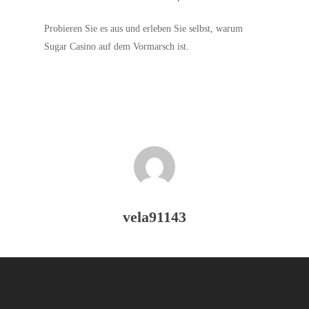
Probieren Sie es aus und erleben Sie selbst, warum
Sugar Casino auf dem Vormarsch ist.
vela91143