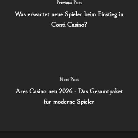
Previous Post
Was erwartet neue Spieler beim Einstieg in
Conti Casino?
Next Post
Ares Casino neu 2026 - Das Gesamtpaket
für moderne Spieler