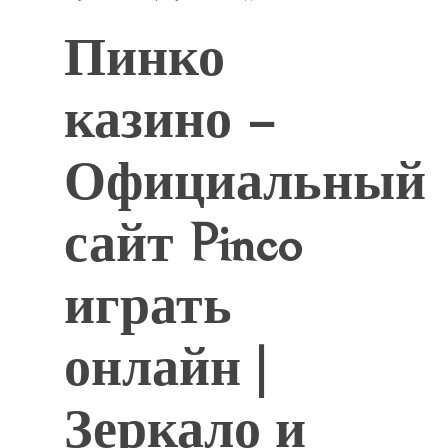
Пинко
казино –
Официальный
сайт Pinco
играть
онлайн |
Зеркало и