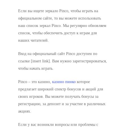
Если вы ищете зеркало Pinco, чтобы играть на
официальном сайте, то вы можете использовать
наш список зеркал Pinco. Мы регулярно обновляем
список, чтобы обеспечить доступ к играм для
наших читателей.
Вход на официальный сайт Pinco доступен по
ссылке [insert link]. Вам нужно зарегистрироваться,
чтобы начать играть.
Pinco – это казино,
казино пинко
которое
предлагает широкий спектр бонусов и акций для
своих игроков. Вы можете получать бонусы за
регистрацию, за депозит и за участие в различных
акциях.
Если у вас возникли вопросы или проблемы с