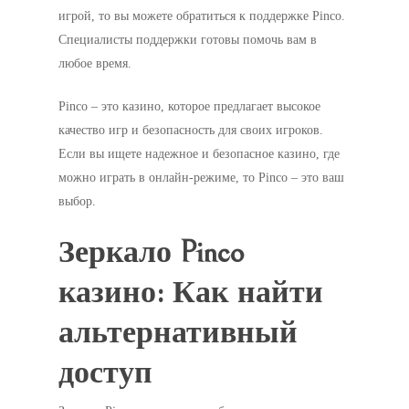
игрой, то вы можете обратиться к поддержке Pinco.
Специалисты поддержки готовы помочь вам в
любое время.
Pinco – это казино, которое предлагает высокое
качество игр и безопасность для своих игроков.
Если вы ищете надежное и безопасное казино, где
можно играть в онлайн-режиме, то Pinco – это ваш
выбор.
Зеркало Pinco
казино: Как найти
альтернативный
доступ