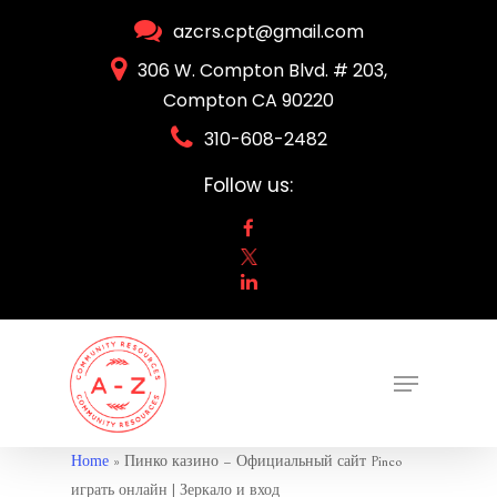
Skip
azcrs.cpt@gmail.com
to
306 W. Compton Blvd. # 203,
Close
main
Compton CA 90220
Menu
content
310-608-2482
Follow us:
Menu
Home
»
Пинко казино – Официальный сайт Pinco
играть онлайн | Зеркало и вход