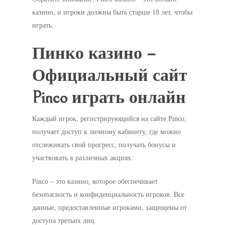
казино, и игроки должны быть старше 18 лет, чтобы
играть.
Пинко казино –
Официальный сайт
Pinco играть онлайн
Каждый игрок, регистрирующийся на сайте Pinco,
получает доступ к личному кабинету, где можно
отслеживать свой прогресс, получать бонусы и
участвовать в различных акциях.
Pinco – это казино, которое обеспечивает
безопасность и конфиденциальность игроков. Все
данные, предоставленные игроками, защищены от
доступа третьих лиц.