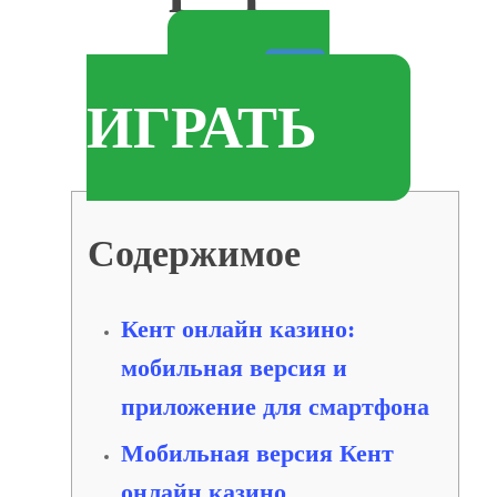
ИГРАТЬ
Содержимое
Кент онлайн казино:
мобильная версия и
приложение для смартфона
Мобильная версия Кент
онлайн казино